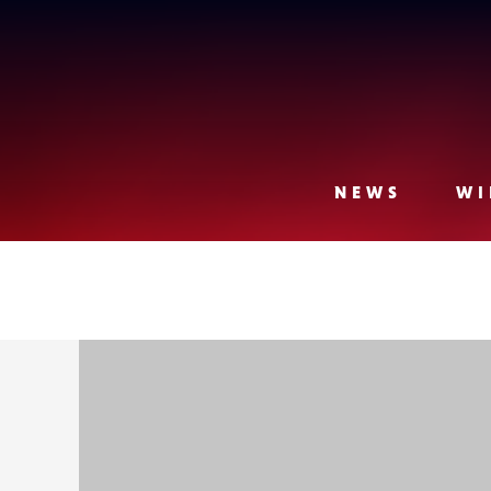
Lense
NEWS
WI