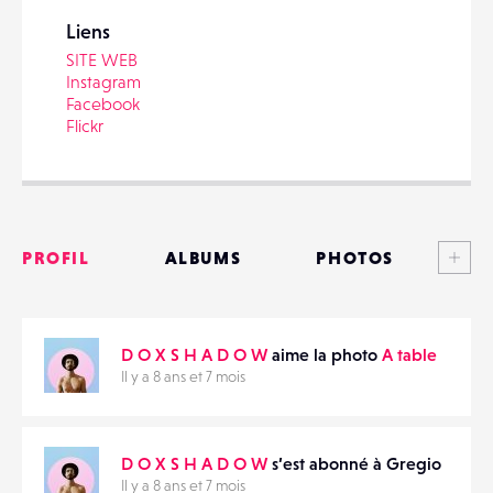
Liens
SITE WEB
Instagram
Facebook
PARTAGER
Flickr
Voi
PROFIL
ALBUMS
PHOTOS
ANNONCES
D O X S H A D O W
aime la photo
A table
MATÉRIELS
Il y a 8 ans et 7 mois
CONTACTS
D O X S H A D O W
s’est abonné à Gregio
ÉVÉNEMENTS
Il y a 8 ans et 7 mois