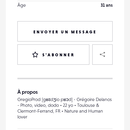
Âge
31 ans
ENVOYER UN MESSAGE
PART
S'ABONNER
VOTRE
DESTINATAIRE
À propos
VOTRE
GregioProd [gʁɛdʒio pʁɔd] - Grégoire Delanos
DESTINATAIRE
- Photo, video, dodo • 22 yo • Toulouse &
VOTRE
Clermont-Ferrand, FR • Nature and Human
EMAIL
lover
VOTRE
EMAIL