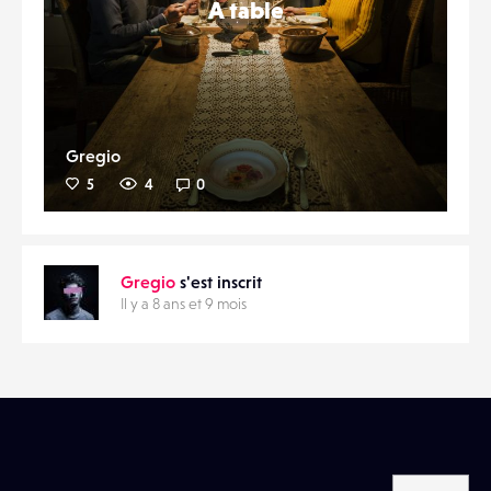
A table
Gregio
5
4
0
Gregio
s'est inscrit
Il y a 8 ans et 9 mois