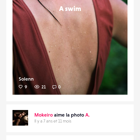
A swim
Solenn
9
21
0
Mokeiro
aime la photo
A.
Il y a 7 ans et 11 mois