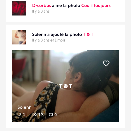
D-corbus
aime la photo
Court toujours
Il y a 8 ans
Solenn a ajouté la photo
T & T
Il y a 8 ans et 1 mois
Liker
T & T
Solenn
1
19
0