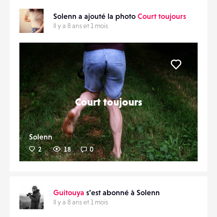
Solenn a ajouté la photo
Court toujours
Il y a 8 ans et 1 mois
Liker
Court toujours
Solenn
2
18
0
Guitouya
s’est abonné à Solenn
Il y a 8 ans et 1 mois