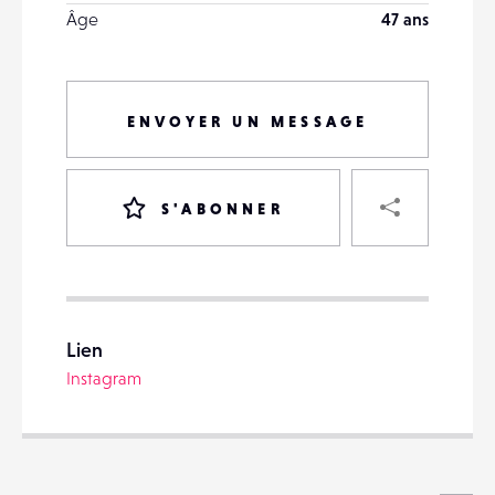
Âge
47 ans
ENVOYER UN MESSAGE
PART
S'ABONNER
VOTRE
DESTINATAIRE
Lien
VOTRE
Instagram
DESTINATAIRE
VOTRE
EMAIL
VOTRE
EMAIL
Voi