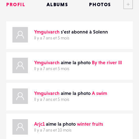
PROFIL
ALBUMS
PHOTOS
ANNONCES
Ymguivarch
s’est abonné à Solenn
MATÉRIELS
PARTAGER
Il y a 7 ans et 5 mois
CONTACTS
Ymguivarch
aime la photo
By the river III
ÉVÉNEMENTS
Il y a 7 ans et 5 mois
FAVORIS
Ymguivarch
aime la photo
A swim
Il y a 7 ans et 5 mois
Arjc1
aime la photo
winter fruits
Il y a 7 ans et 10 mois