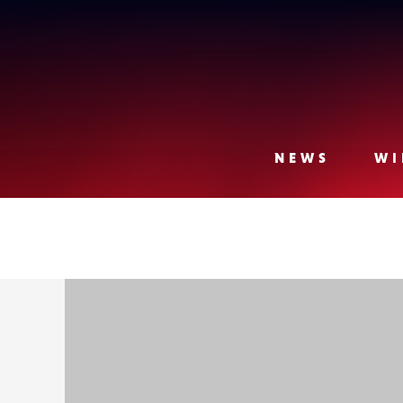
Lense
NEWS
WI