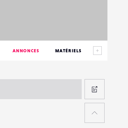
Voir plus
ANNONCES
MATÉRIELS
CONTACTS
ÉVÉNEMENTS
FAVORIS
PROPOS
UNE
RETOUR
ANNON
EN