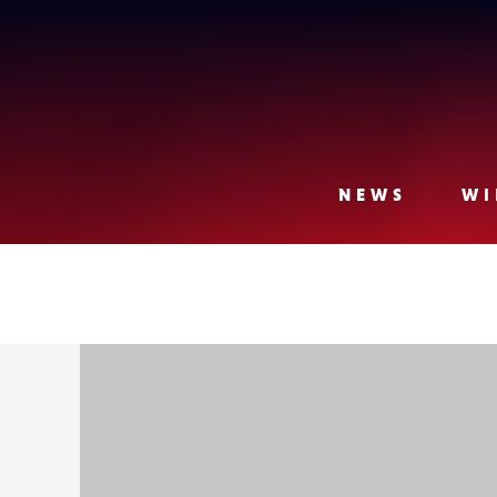
Lense
NEWS
WI