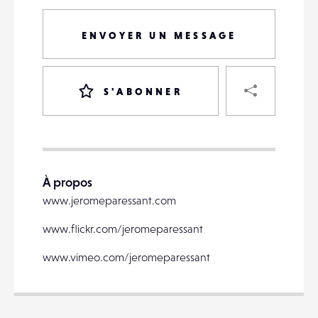
ENVOYER UN MESSAGE
PART
S'ABONNER
VOTRE
DESTINATAIRE
À propos
VOTRE
www.jeromeparessant.com
DESTINATAIRE
VOTRE
www.flickr.com/jeromeparessant
EMAIL
VOTRE
www.vimeo.com/jeromeparessant
EMAIL