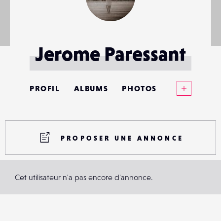
Jerome Paressant
Voir plus
PROFIL
ALBUMS
PHOTOS
ANNONCES
MATÉRIELS
PROPOSER UNE ANNONCE
CONTACTS
Cet utilisateur n'a pas encore d'annonce.
ÉVÉNEMENTS
FAVORIS