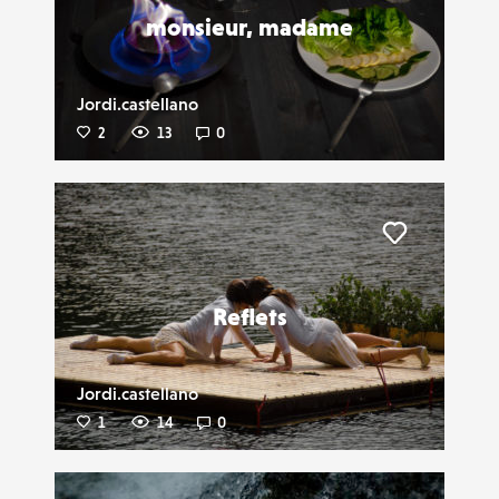
monsieur, madame
Jordi.castellano
2
13
0
Liker
Reflets
Jordi.castellano
1
14
0