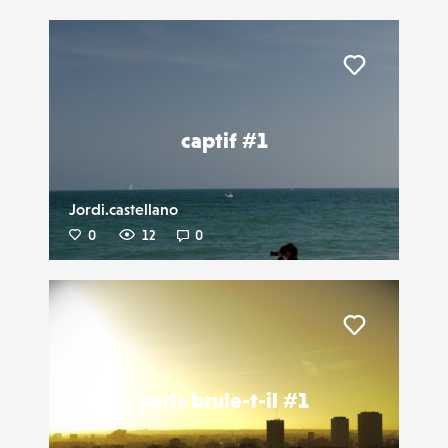
Liker
captif #1
Jordi.castellano
0
12
0
Liker
paris brule-t-il #1