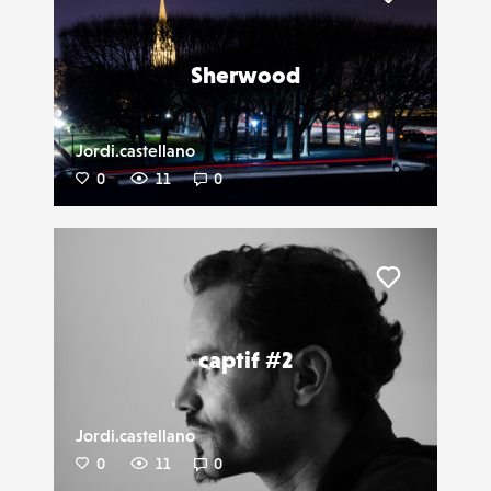
Liker
Sherwood
Jordi.castellano
0
11
0
Liker
captif #2
Jordi.castellano
0
11
0