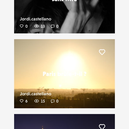
Jordi.castellano
0
13
0
Liker
Paris brûle-t-il ?
Jordi.castellano
6
15
0