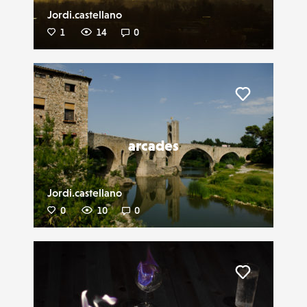
Jordi.castellano
1
14
0
Liker
arcades
Jordi.castellano
0
10
0
Liker