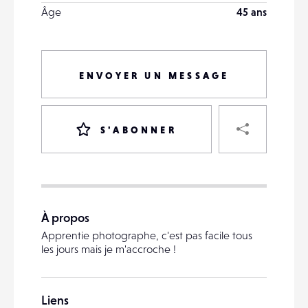
Âge
45 ans
ENVOYER UN MESSAGE
PART
S'ABONNER
VOTRE
DESTINATAIRE
À propos
VOTRE
Apprentie photographe, c'est pas facile tous
DESTINATAIRE
les jours mais je m'accroche !
VOTRE
EMAIL
VOTRE
Liens
EMAIL