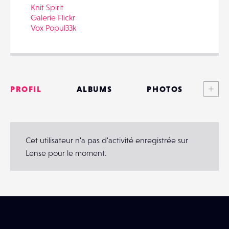
Knit Spirit
Galerie Flickr
Vox Popul33k
PARTAGER
Voi
PROFIL
ALBUMS
PHOTOS
ANNONCES
MATÉRIELS
Cet utilisateur n'a pas d'activité enregistrée sur
Lense pour le moment.
CONTACTS
ÉVÉNEMENTS
FAVORIS