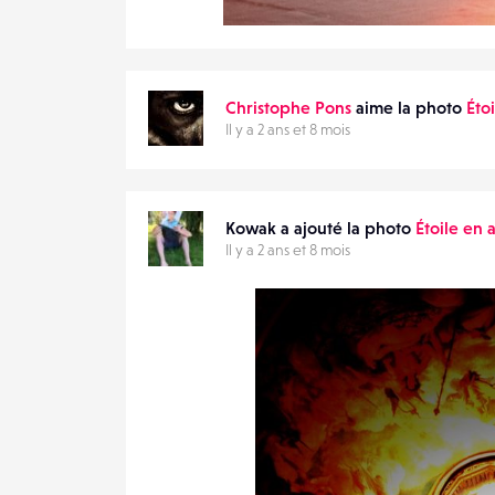
1
29
0
Christophe Pons
aime la photo
Éto
Il y a 2 ans et 8 mois
Kowak a ajouté la photo
Étoile en 
Il y a 2 ans et 8 mois