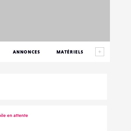
Voir plus
ANNONCES
MATÉRIELS
CONTACTS
ÉVÉNEMENTS
FAVORIS
oile en attente