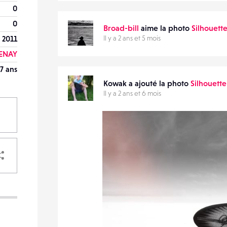
0
0
Broad-bill
aime la photo
Silhouett
 2011
Il y a 2 ans et 5 mois
ENAY
7 ans
Kowak a ajouté la photo
Silhouette
Il y a 2 ans et 6 mois
PARTAGER
VOTRE
DESTINATAIRE
VOTRE