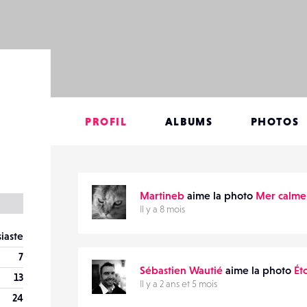
PROFIL
ALBUMS
PHOTOS
Martineb
aime la photo
Mer calme
Il y a 8 mois
iaste
7
Sébastien Wautié
aime la photo
Ét
13
Il y a 2 ans et 5 mois
24