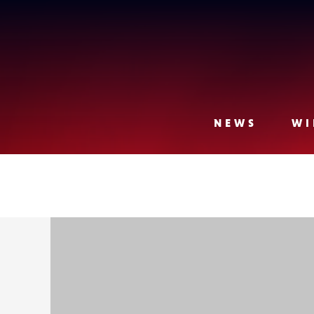
Lense
NEWS
WI