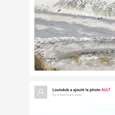
3
16
0
Louisdub a ajouté la photo
AULT
Il y a 4 ans et 5 mois