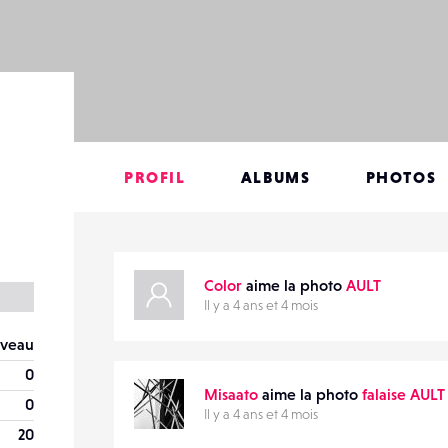
PROFIL
ALBUMS
PHOTOS
Color
aime la photo
AULT
Il y a 4 ans et 4 mois
veau
0
Misaato
aime la photo
falaise AULT
0
Il y a 4 ans et 4 mois
20