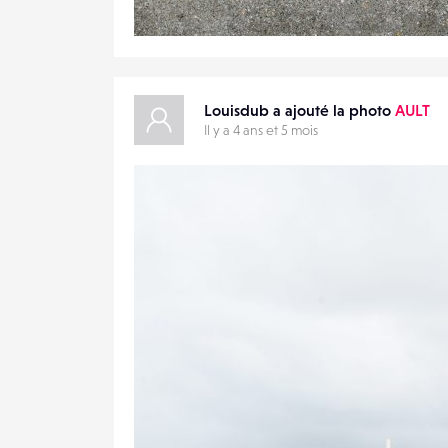
1
14
0
Louisdub a ajouté la photo
AULT
Il y a 4 ans et 5 mois