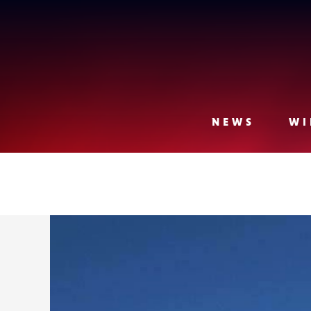
Lense
NEWS
WI