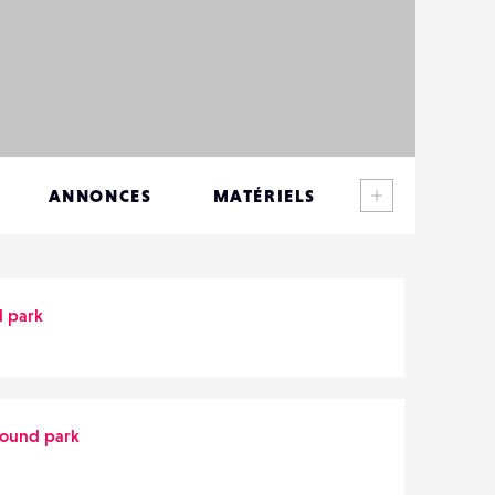
Voir plus
ANNONCES
MATÉRIELS
CONTACTS
ÉVÉNEMENTS
 park
FAVORIS
round park