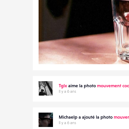
1
28
0
Tglx
aime la photo
mouvement coq
Il y a 6 ans
Michaelp a ajouté la photo
mouvem
Il y a 6 ans