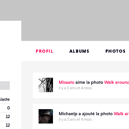
PROFIL
ALBUMS
PHOTOS
Misaato
aime la photo
Walk around
Il y a 5 ans et 4 mois
iaste
0
Michaelp a ajouté la photo
Walk a
12
Il y a 5 ans et 4 mois
12