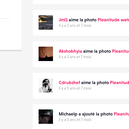
0
VOTRE
EMAIL
VOTRE
Jml1
aime la photo
Pleanitude wate
EMAIL
Il y a 5 ans et 7 mois
Akshobhyia
aime la photo
Pleanitu
Il y a 5 ans et 7 mois
PARTAGER
Cdrubzhef
aime la photo
Pleanitud
Il y a 5 ans et 7 mois
Michaelp a ajouté la photo
Pleanit
Il y a 5 ans et 7 mois