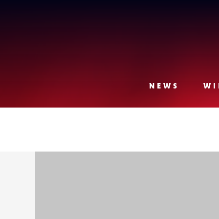
Lense
NEWS
WI