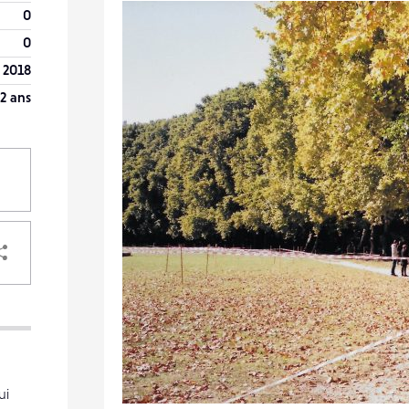
0
0
 2018
2 ans
PARTAGER
VOTRE
DESTINATAIRE
VOTRE
ui
DESTINATAIRE
1
28