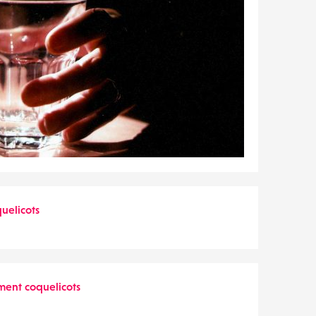
uelicots
ent coquelicots