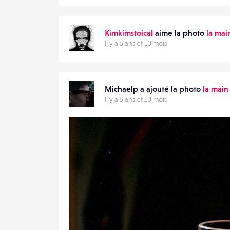
0
Kimkimstoical
aime la photo
la main
Il y a 5 ans et 10 mois
Michaelp a ajouté la photo
la main 
Il y a 5 ans et 10 mois