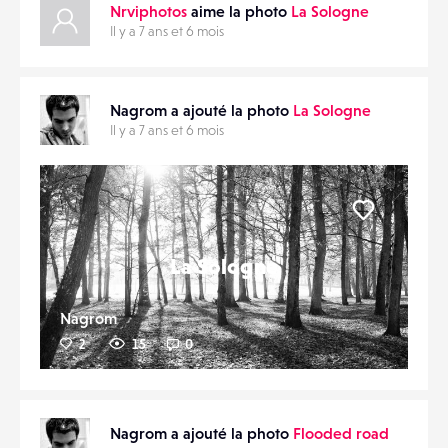
Nrviphotos
aime la photo
La Sologne
Il y a 7 ans et 6 mois
Nagrom a ajouté la photo
La Sologne
Il y a 7 ans et 6 mois
Liker
La Sologne
Nagrom
2
15
0
Nagrom a ajouté la photo
Flooded road