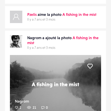
Pzelis
aime la photo
A fishing in the mist
Il y a 7 ans et 3 mois
Nagrom a ajouté la photo
A fishing in the
mist
Il y a 7 ans et 3 mois
Liker
A fishing in the mist
Nagrom
2
21
0