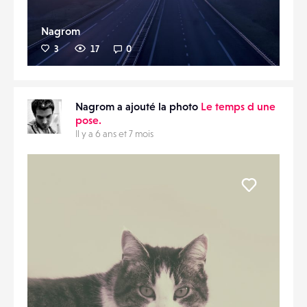
Nagrom
3
17
0
Nagrom a ajouté la photo
Le temps d une
pose.
Il y a 6 ans et 7 mois
Liker