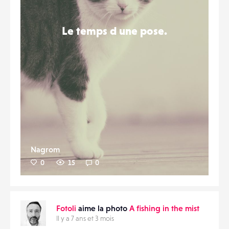
Le temps d une pose.
Nagrom
0
15
0
Fotoli
aime la photo
A fishing in the mist
Il y a 7 ans et 3 mois