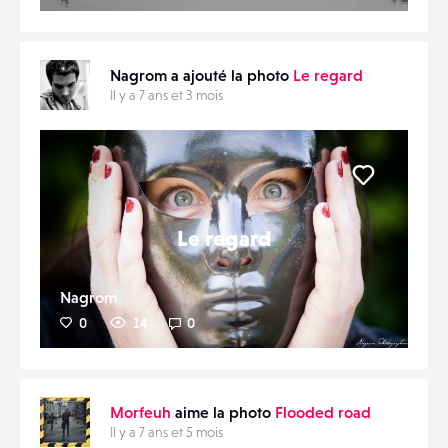
Nagrom a ajouté la photo
Le regard
Il y a 7 ans et 3 mois
Liker
Le regard
Nagrom
0
14
0
Morfeuh
aime la photo
Flooded road
Il y a 7 ans et 5 mois