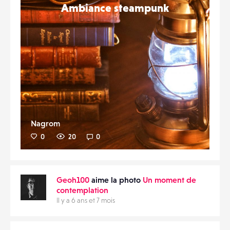
Ambiance steampunk
Nagrom
0
20
0
Geoh100
aime la photo
Un moment de
contemplation
Il y a 6 ans et 7 mois