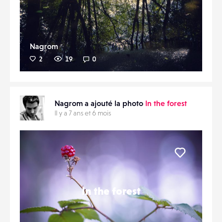
Nagrom
2
19
0
Nagrom a ajouté la photo
In the forest
Il y a 7 ans et 6 mois
Liker
In the forest