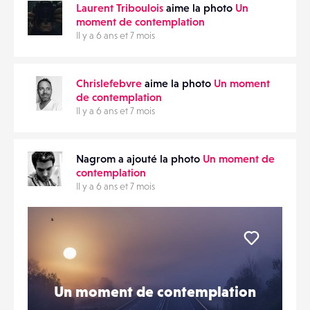
Laurent Triboulois
aime la photo
Un
moment de contemplation
Il y a 6 ans et 7 mois
Chrislefebvre
aime la photo
Un moment
de contemplation
Il y a 6 ans et 7 mois
Nagrom a ajouté la photo
Un moment de
contemplation
Il y a 6 ans et 7 mois
Liker
Un moment de contemplation