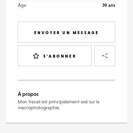
Âge
39 ans
ENVOYER UN MESSAGE
PART
S'ABONNER
VOTRE
DESTINATAIRE
À propos
VOTRE
Mon travail est principalement axé sur la
DESTINATAIRE
macrophotographie.
VOTRE
EMAIL
VOTRE
EMAIL