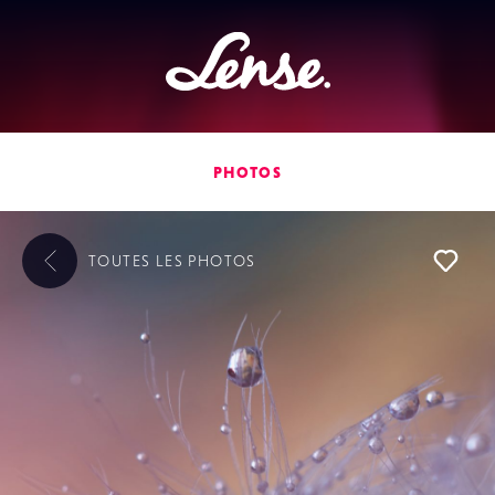
Lense
PHOTOS
TOUTES LES
PHOTOS
L