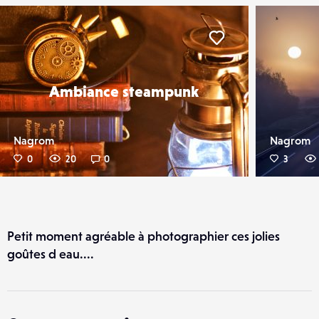
er
Liker
Ambiance steampunk
Nagrom
Nagrom
0
20
0
3
Petit moment agréable à photographier ces jolies
goûtes d eau....