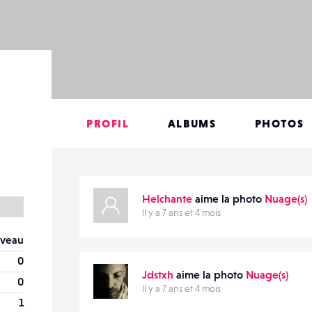
PROFIL
ALBUMS
PHOTOS
Helchante
aime la photo
Nuage(s)
Il y a 7 ans et 4 mois
veau
0
Jdstxh
aime la photo
Nuage(s)
0
Il y a 7 ans et 4 mois
1