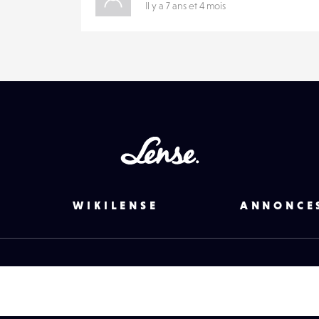
Il y a 7 ans et 4 mois
Lense
WIKILENSE
ANNONCE