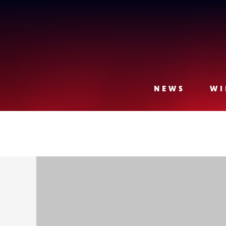
Lense
NEWS
WI