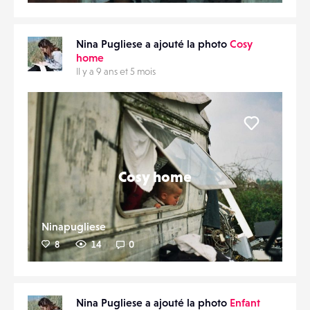
Nina Pugliese a ajouté la photo
Cosy
home
Il y a 9 ans et 5 mois
Liker
Cosy home
Ninapugliese
8
14
0
Nina Pugliese a ajouté la photo
Enfant