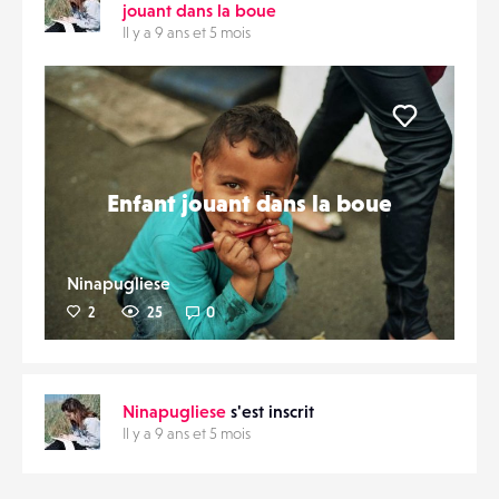
jouant dans la boue
Il y a 9 ans et 5 mois
Liker
Enfant jouant dans la boue
Ninapugliese
2
25
0
Ninapugliese
s'est inscrit
Il y a 9 ans et 5 mois