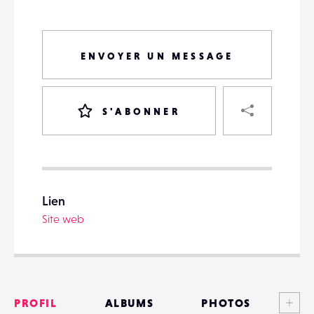
ENVOYER UN MESSAGE
PART
S'ABONNER
VOTRE
DESTINATAIRE
Lien
VOTRE
Site web
DESTINATAIRE
VOTRE
EMAIL
VOTRE
EMAIL
Voi
PROFIL
ALBUMS
PHOTOS