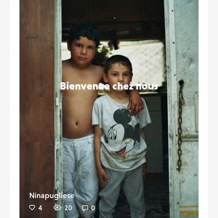
Bienvenue chez nous
Ninapugliese
4
20
0