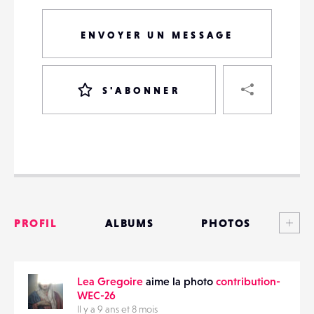
ENVOYER UN MESSAGE
PART
S'ABONNER
VOTRE
DESTINATAIRE
VOTRE
DESTINATAIRE
Voi
PROFIL
ALBUMS
PHOTOS
VOTRE
EMAIL
VOTRE
ANNONCES
EMAIL
Lea Gregoire
aime la photo
contribution-
MATÉRIELS
WEC-26
Il y a 9 ans et 8 mois