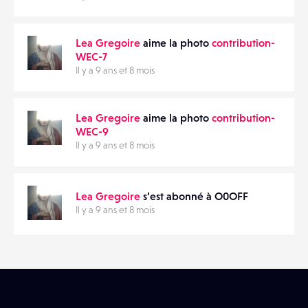
CONTACTS
PARTAGER
ÉVÉNEMENTS
Lea Gregoire
aime la photo
contribution-
WEC-7
Il y a 9 ans et 8 mois
FAVORIS
Lea Gregoire
aime la photo
contribution-
WEC-9
Il y a 9 ans et 8 mois
Lea Gregoire
s’est abonné à O0OFF
Il y a 9 ans et 8 mois