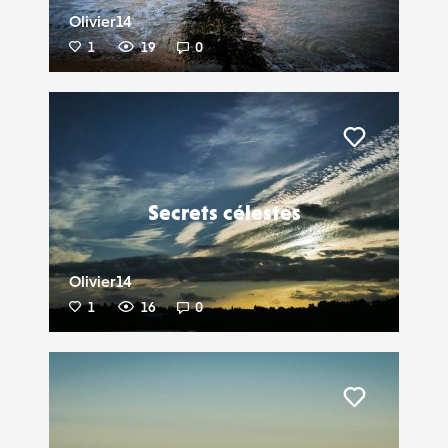
Olivier14
1
19
0
Liker
Secrets célestes
Olivier14
1
16
0
Liker