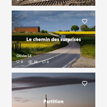
Liker
Le chemin des surprises
Olivier14
9
30
0
Liker
Partition