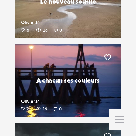
Le nouveau souffle
Olivier14
6
16
0
Liker
A chacun ses couleurs
Olivier14
2
19
0