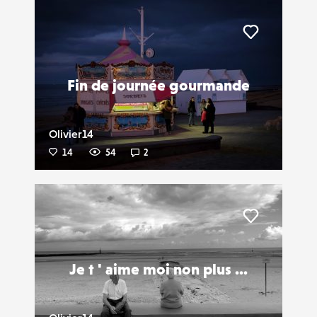
Liker
Fin de journée gourmande
Olivier14
14
54
2
Liker
Je t ' aime moi non plus ...