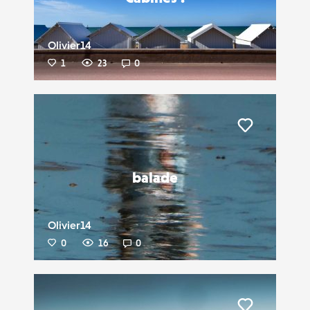
Olivier14
1
23
0
Liker
balade
Olivier14
0
16
0