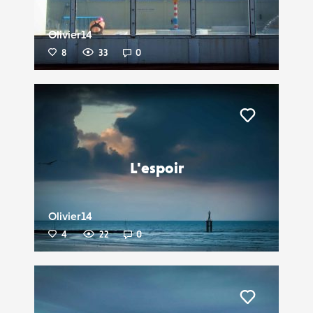
Olivier14
8
33
0
Liker
L'espoir
Olivier14
4
22
0
Liker