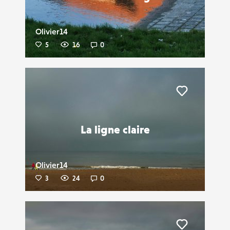
Olivier14
5
16
0
Liker
La ligne claire
Olivier14
3
24
0
Liker