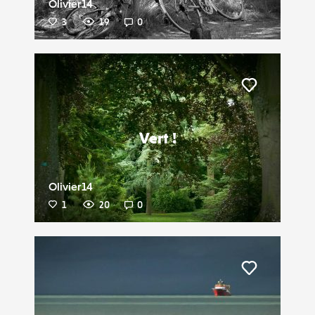
Olivier14
3
19
0
Liker
Vert !
Olivier14
1
20
0
Liker