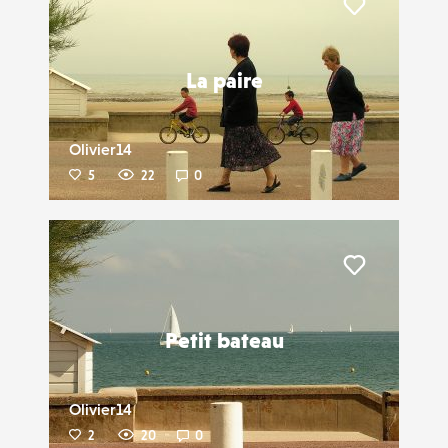
Liker
La paire
Olivier14
5
22
0
Liker
Petit bateau
Olivier14
2
20
0