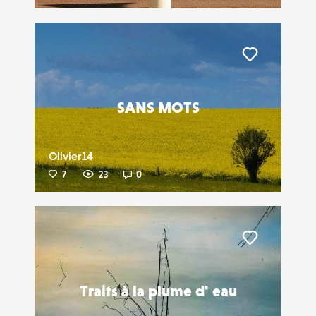
Liker
SANS MOTS
Olivier14
7
23
0
Liker
Traits à la plume d' eau