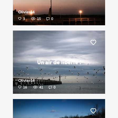
Olivier14
3
15
0
Liker
Un air de liberté !
Olivier14
16
41
0
Liker