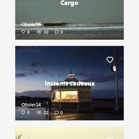
Cargo
Olivier14
8
30
0
Liker
Instants cadeaux
Olivier14
5
22
0