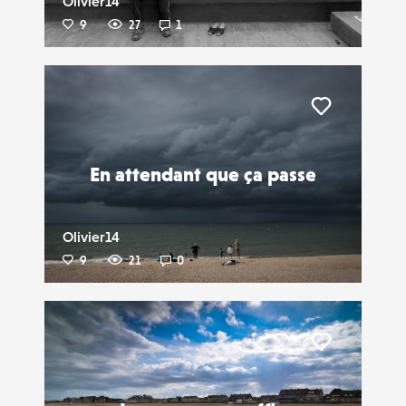
Olivier14
9
27
1
Liker
En attendant que ça passe
Olivier14
9
21
0
Liker