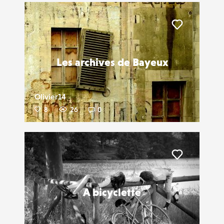
Liker
Les archives de Bayeux
Olivier14
8
26
0
Liker
A bicyclette