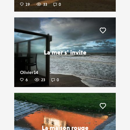
19
33
0
Liker
La mer s' invite
Olivier14
6
23
0
Liker
La maison rouge