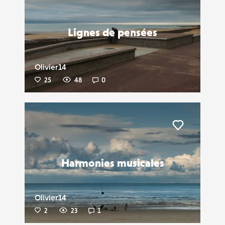
Lignes de pensées
Olivier14
25
48
0
Liker
Harmonies musicales
Olivier14
2
23
1