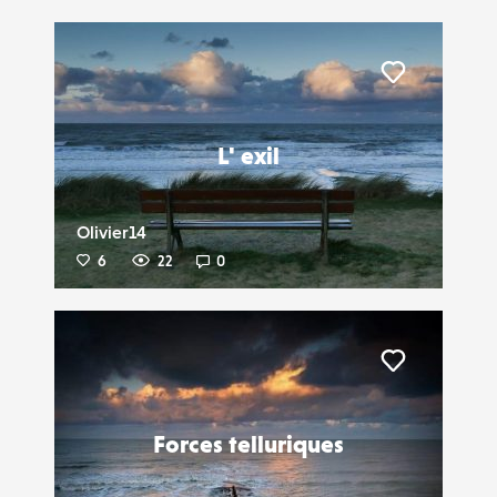
Liker
L' exil
Olivier14
6
22
0
Liker
Forces telluriques