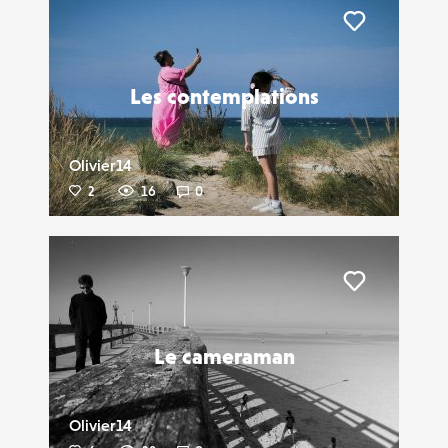
Liker
Les contemplations
Olivier14
2
16
0
Liker
Le cameraman
Olivier14