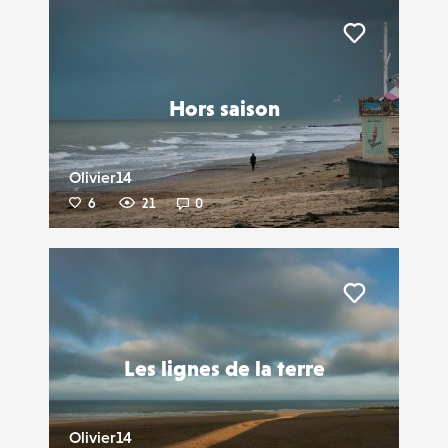
Liker
Hors saison
Olivier14
6
21
0
Liker
Les lignes de la terre
Olivier14