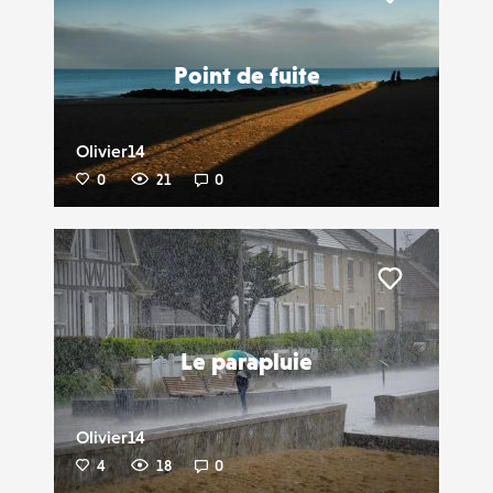
Liker
Point de fuite
Olivier14
0
21
0
Liker
Le parapluie
Olivier14
4
18
0