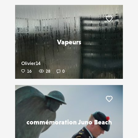
Liker
Vapeurs
Olivier14
16
28
0
Liker
commémoration Juno Beach