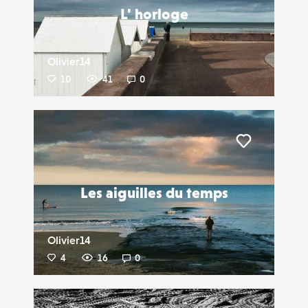
L' horloge
Olivier14
10
41
0
Liker
Les aiguilles du temps
Olivier14
4
16
0