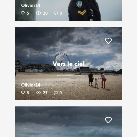
Olivier14
5
20
0
Liker
Vers le ciel
Olivier14
5
23
0
Liker