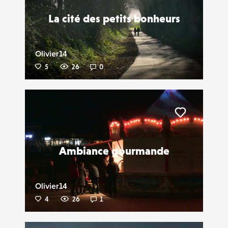
La cité des petits bonheurs
Olivier14
5
26
0
Liker
Ambiance gourmande
Olivier14
4
26
1