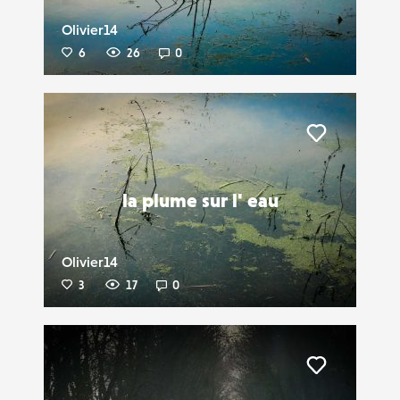
Olivier14
6
26
0
Liker
la plume sur l' eau
Olivier14
3
17
0
Liker