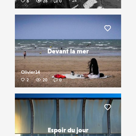
6
28
0
Liker
Devant la mer
Olivier14
2
20
0
Liker
Espoir du jour