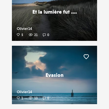
Et la lumière fut ....
Olivier14
5
21
0
Liker
Evasion
Olivier14
1
13
0