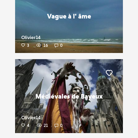
Vague à l' âme
Olivier14
3
16
0
Liker
Médiévales de Bayeux
Olivier14
4
21
0