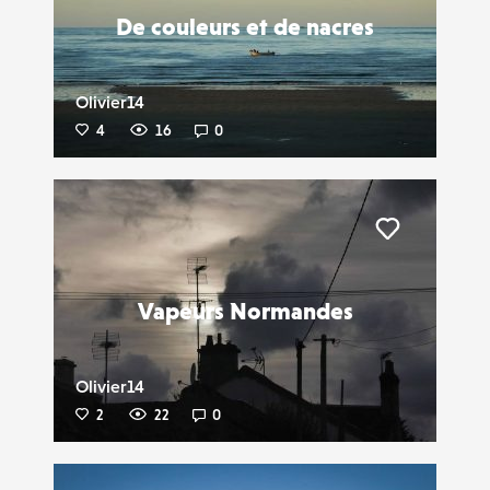
De couleurs et de nacres
Olivier14
4
16
0
Liker
Vapeurs Normandes
Olivier14
2
22
0