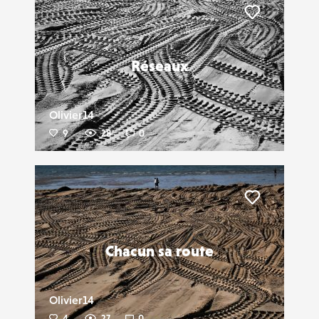
Liker
Réseaux
Olivier14
9
28
0
Liker
Chacun sa route
Olivier14
4
27
0