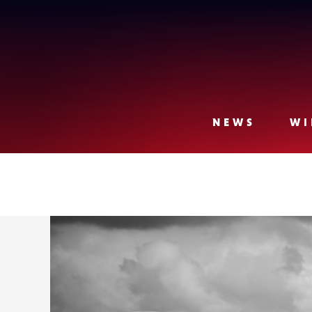
Lense
NEWS
WI