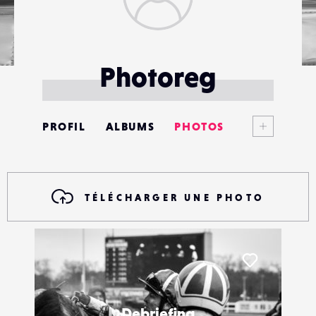
Photoreg
Voir plus
PROFIL
ALBUMS
PHOTOS
ANNONCES
MATÉRIELS
TÉLÉCHARGER UNE PHOTO
CONTACTS
ÉVÉNEMENTS
Liker
FAVORIS
Debriefing