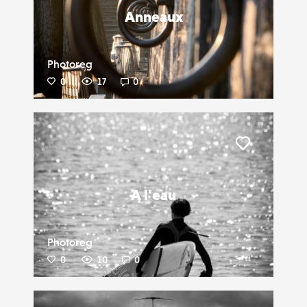
Anneaux
Photoreg
0
17
0
Liker
A l'eau
Photoreg
0
10
0