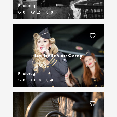
Photoreg
0
15
0
Liker
Les belles de Cerny
Photoreg
0
18
0
Liker