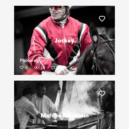
Liker
Jockey
Photoreg
0
19
0
Liker
Marché Marocain