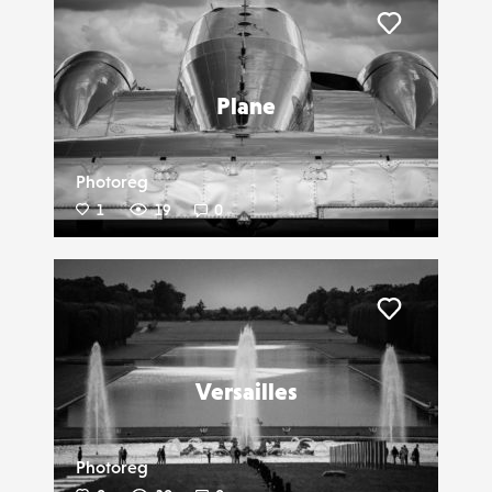
Liker
Plane
Photoreg
1
19
0
Liker
Versailles
Photoreg