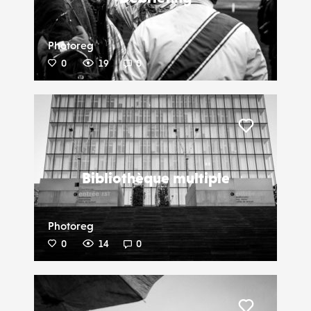
Photoreg
0
19
0
Liker
Bibliothèque multiple
Photoreg
0
14
0