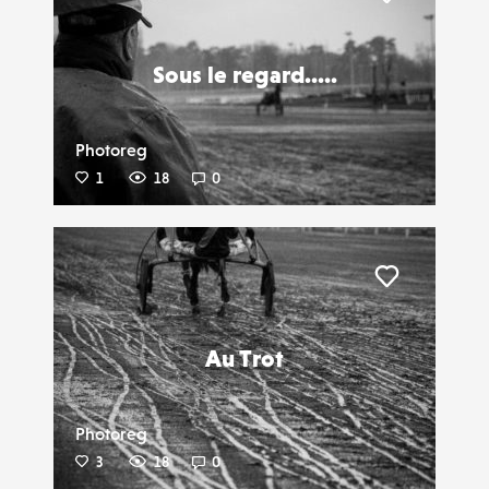
Liker
Sous le regard.....
Photoreg
1
18
0
Liker
Au Trot
Photoreg
3
18
0