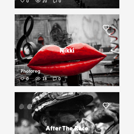
0
20
0
Liker
Nikki
Photoreg
0
18
0
Liker
After The Race