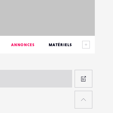
Voir plus
ANNONCES
MATÉRIELS
CONTACTS
ÉVÉNEMENTS
FAVORIS
PROPOS
UNE
RETOUR
ANNON
EN