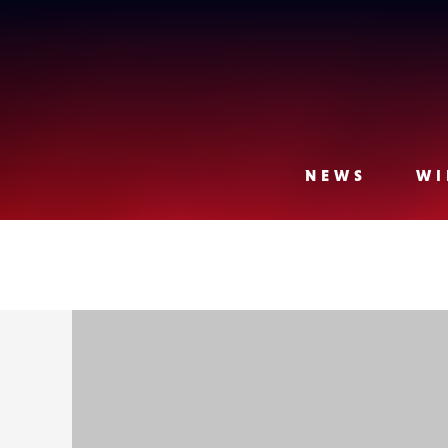
Lense
NEWS
WI