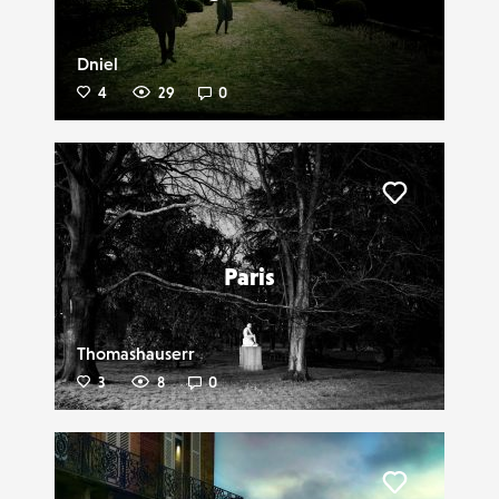
Dniel
4
29
0
Liker
Paris
Thomashauserr
3
8
0
Liker