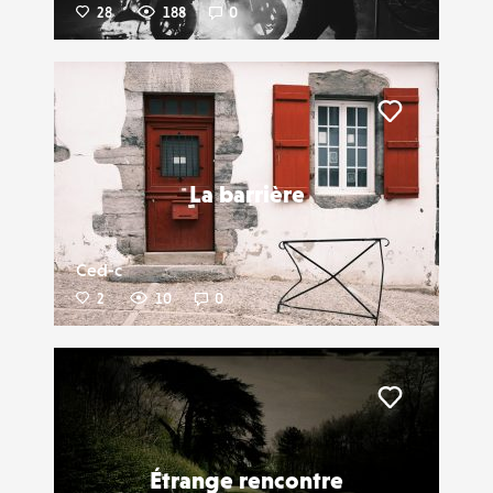
28
188
0
Liker
La barrière
Ced-c
2
10
0
Liker
Étrange rencontre