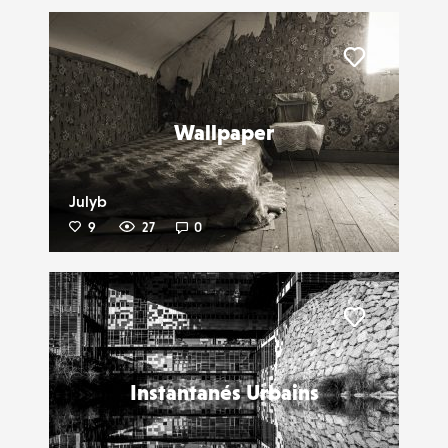
Liker
Wallpaper
Julyb
9
27
0
Liker
Instantanés Urbains