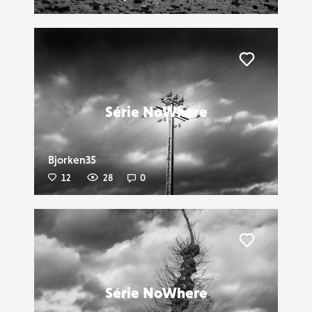
Liker
Série NoWhere
Bjorken35
12
28
0
Liker
Série NoWhere