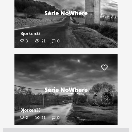
Série NoWhere
Bjorken35
3
21
0
Liker
Série NoWhere
Bjorken35
2
21
0