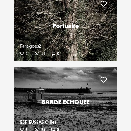
Liker
Portuaire
Faregoes2
1
16
0
Liker
BARGE ÉCHOUÉE
ESPIEUSSAS Gilles
5
25
0