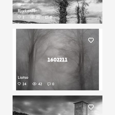
Bjorken35
2
21
0
Liker
1602211
Liotso
24
42
0
Liker