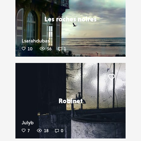
Les roches noires
Lsarahdubas
10
56
1
Liker
Robinet
Julyb
7
18
0