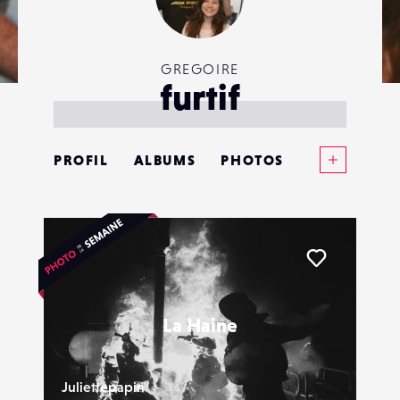
GREGOIRE
furtif
Voir plus
PROFIL
ALBUMS
PHOTOS
ANNONCES
MATÉRIELS
Liker
CONTACTS
La Haine
ÉVÉNEMENTS
FAVORIS
Juliettepapin