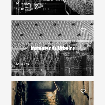
Misaato
10
58
1
Liker
Instantanés Urbains
Misaato
8
38
0
Liker