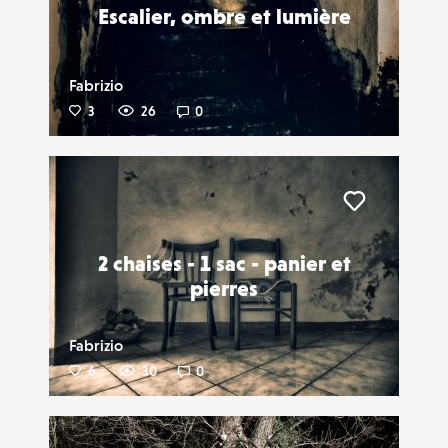
Escalier, ombre et lumière
Fabrizio
3
26
0
Liker
2 chaises - 1 sac - panier et
pierres
Fabrizio
6
30
0