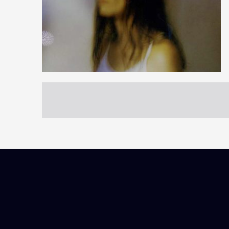
3
35
0