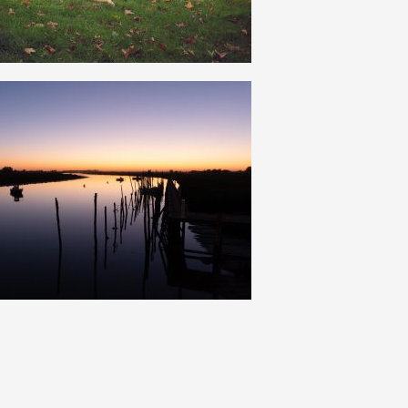
38
0
19
0