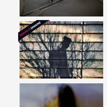
8
46
0
27
164
1