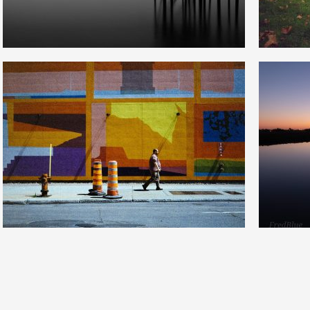
6
5
16
0
6
5
31
0