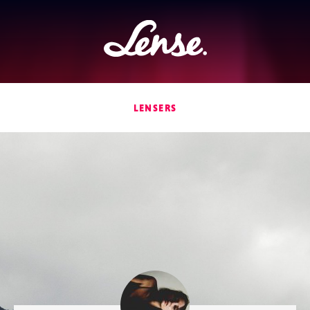
Lense
LENSERS