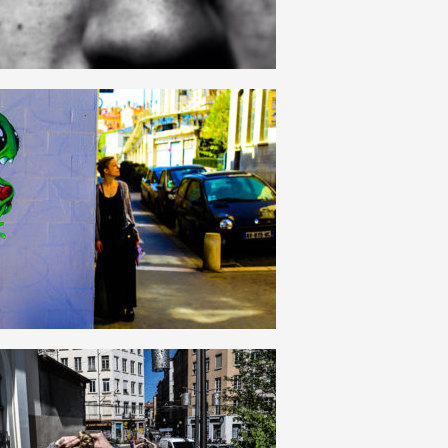
HAUT
DE
PAGE
17
0
12
2