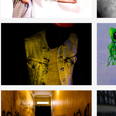
1
0
6
0
0
1
14
0