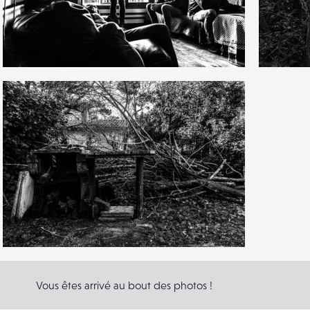
4
1
4
0
1
6
0
Vous êtes arrivé au bout des photos !