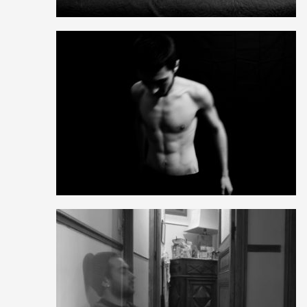
1
4
0
0
6
2