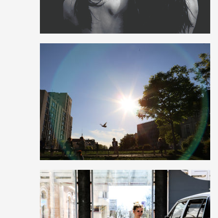
0
12
0
0
12
0