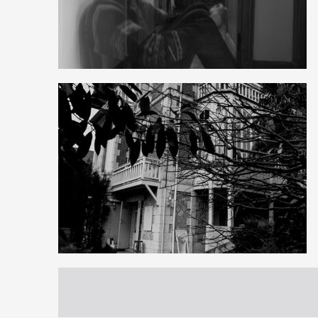
2
6
0
0
3
0