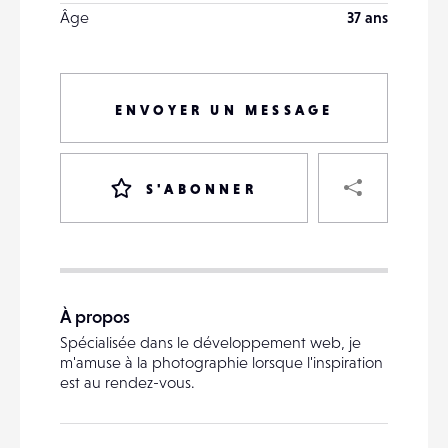
Âge
37 ans
ENVOYER UN MESSAGE
PART
S'ABONNER
VOTRE
DESTINATAIRE
À propos
VOTRE
Spécialisée dans le développement web, je
DESTINATAIRE
m'amuse à la photographie lorsque l'inspiration
VOTRE
est au rendez-vous.
EMAIL
VOTRE
EMAIL