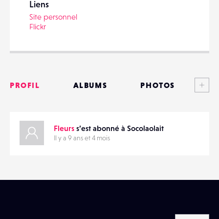
Liens
Site personnel
Flickr
PARTAGER
Voi
PROFIL
ALBUMS
PHOTOS
ANNONCES
Fleurs
s’est abonné à Socolaolait
MATÉRIELS
Il y a 9 ans et 4 mois
CONTACTS
ÉVÉNEMENTS
FAVORIS