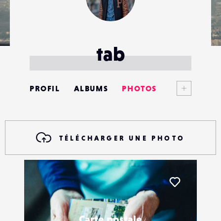
tab
Voir plus
PROFIL
ALBUMS
PHOTOS
ANNONCES
MATÉRIELS
TÉLÉCHARGER UNE PHOTO
CONTACTS
ÉVÉNEMENTS
Liker
FAVORIS
Carte postale