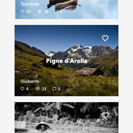
Tazintosh
20
18
4
Liker
Pigne d'Arolla
Guiberte
4
13
0
Liker