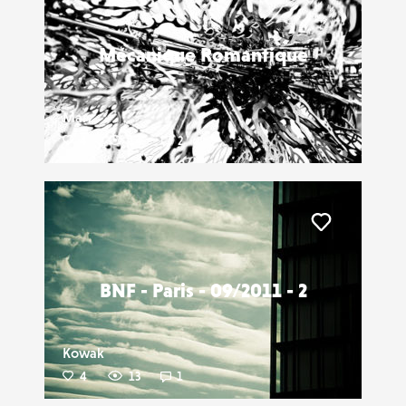
Mécanique Romantique
Marz
4
14
2
Liker
BNF - Paris - 09/2011 - 2
Kowak
4
13
1