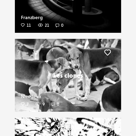
Franzberg
11
21
0
Liker
Les clones
Nicodeux
7
9
0
Liker