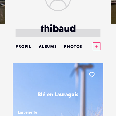
thibaud
Voir plus
PROFIL
ALBUMS
PHOTOS
ANNONCES
MATÉRIELS
Liker
CONTACTS
Blé en Lauragais
ÉVÉNEMENTS
FAVORIS
Larcenette