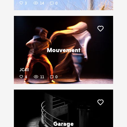
3
14
0
Liker
Mouvement
JCall
4
11
0
Liker
Garage