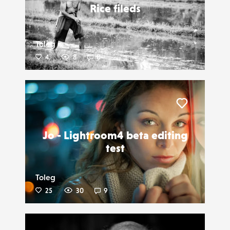
Rice fileds
Toleg
4
8
0
Liker
Jo - Lightroom4 beta editing
test
Toleg
25
30
9