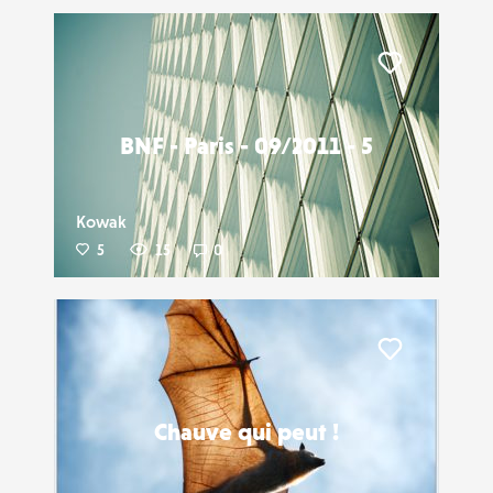
Liker
BNF - Paris - 09/2011 - 5
Kowak
5
15
0
Liker
Chauve qui peut !