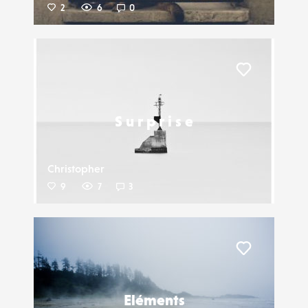
2
6
0
Liker
S u r p r i s e
Christopher
9
7
3
Liker
Eléments