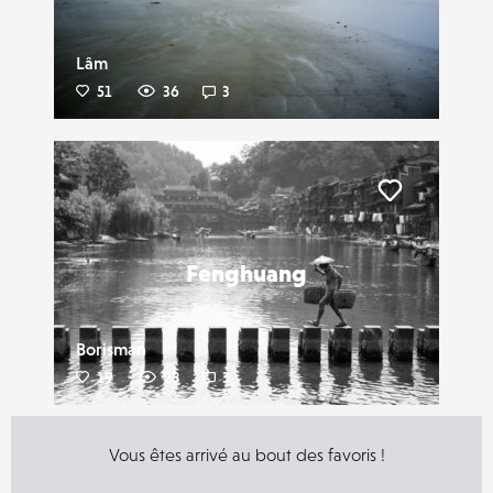
Lâm
51
36
3
Liker
Fenghuang
Borisman
19
28
3
Vous êtes arrivé au bout des favoris !