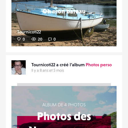
Oh mon bateau
Tournicoti22
0
20
0
Tournicoti22 a créé l’album
Photos perso
Il y a 8 ans et 5 mois
ALBUM DE 4 PHOTOS
Photos des