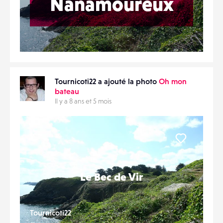
Nanamoureux
Tournicoti22 a ajouté la photo
Oh mon
bateau
Il y a 8 ans et 5 mois
Liker
Le Bec de Vir
Tournicoti22