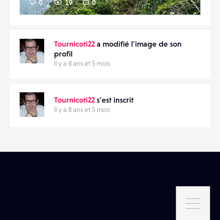
0
19
0
Tournicoti22
a modifié l'image de son
profil
Il y a 8 ans et 5 mois
Tournicoti22
s'est inscrit
Il y a 8 ans et 5 mois