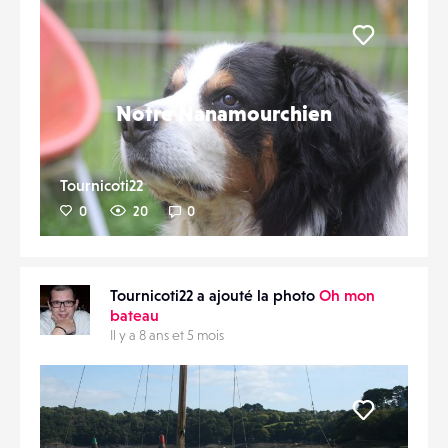
Liker
Notre Nanamourchien
Tournicoti22
0
20
0
Tournicoti22 a ajouté la photo
Oh mon
bateau
Il y a 8 ans et 5 mois
Liker