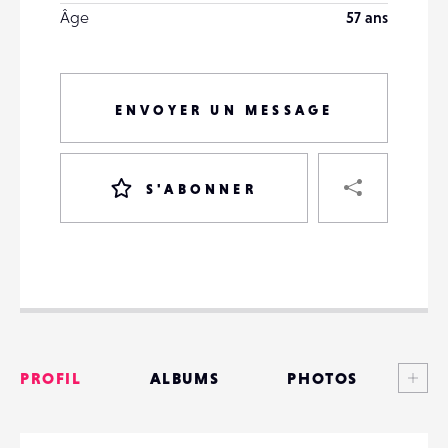
Âge
57 ans
ENVOYER UN MESSAGE
PART
S'ABONNER
VOTRE
DESTINATAIRE
VOTRE
DESTINATAIRE
Voi
PROFIL
ALBUMS
PHOTOS
VOTRE
EMAIL
VOTRE
ANNONCES
EMAIL