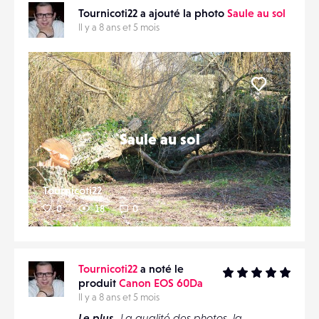
Tournicoti22 a ajouté la photo
Saule au sol
MATÉRIELS
Il y a 8 ans et 5 mois
CONTACTS
PARTAGER
ÉVÉNEMENTS
Liker
FAVORIS
Saule au sol
Tournicoti22
0
18
0
Tournicoti22
a noté le
produit
Canon EOS 60Da
Il y a 8 ans et 5 mois
Le plus
La qualité des photos, la