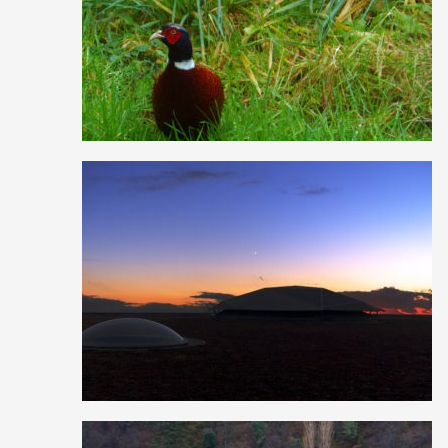
0
13
0
1
15
0