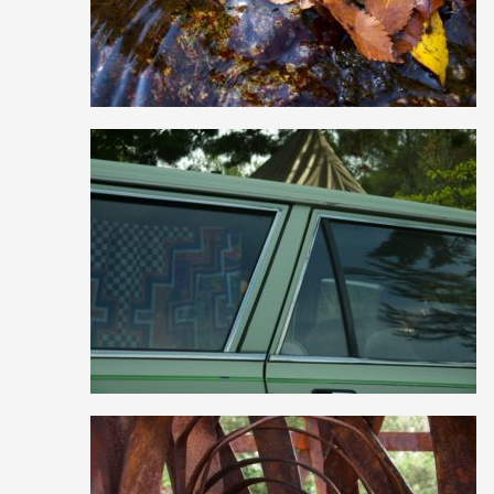
0
22
0
0
10
0