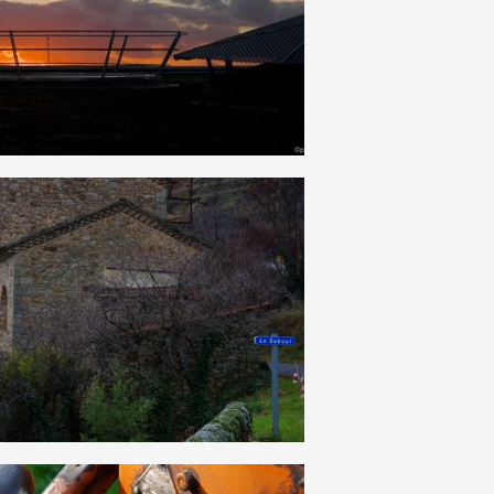
16
0
10
0