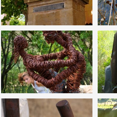
0
0
10
0
0
4
13
0