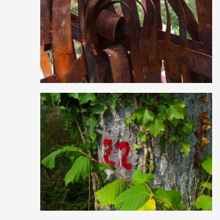
0
17
0
0
146
0