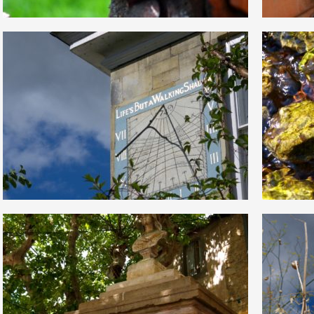
0
0
12
1
0
0
12
0