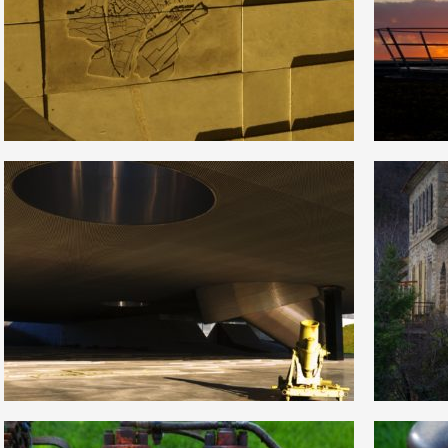
0
1
22
0
2
1
15
0