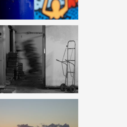
HAUT
DE
PAGE
18
0
14
0