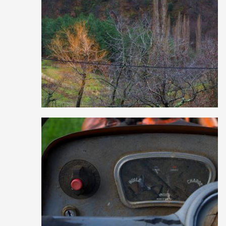
0
11
0