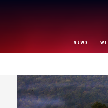
Lense
NEWS
WI