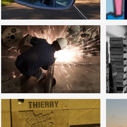
0
0
13
0
2
0
18
0