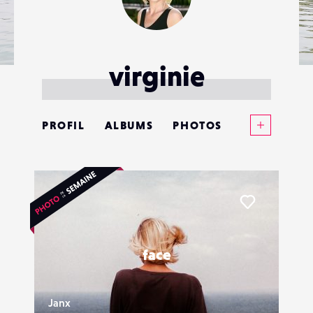
virginie
Voir plus
PROFIL
ALBUMS
PHOTOS
ANNONCES
MATÉRIELS
Liker
CONTACTS
face
ÉVÉNEMENTS
FAVORIS
Janx