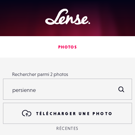
Lense
PHOTOS
Rechercher parmi
2
photos
Rechercher parmi
2
photos
R
TÉLÉCHARGER UNE PHOTO
RÉCENTES