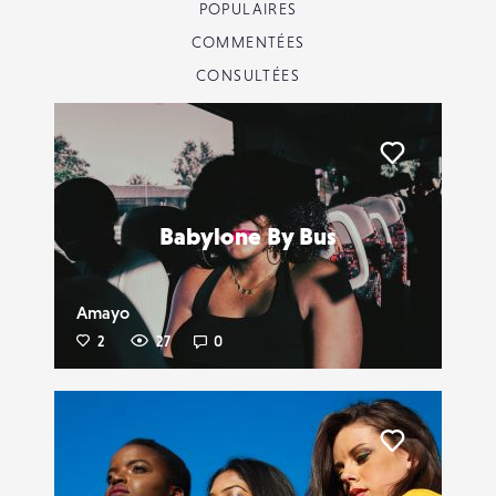
POPULAIRES
COMMENTÉES
CONSULTÉES
Liker
Babylone By Bus
Amayo
2
27
0
Liker