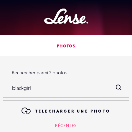
Lense
PHOTOS
Rechercher parmi
2
photos
Rechercher parmi
2
photos
R
TÉLÉCHARGER UNE PHOTO
RÉCENTES