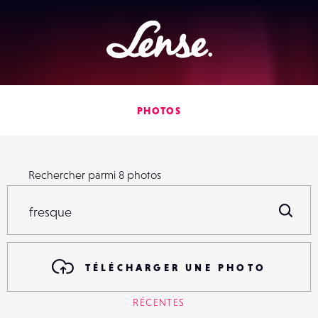
Lense
PHOTOS
Rechercher parmi
8
photos
Rechercher parmi
8
photos
R
TÉLÉCHARGER UNE PHOTO
RÉCENTES