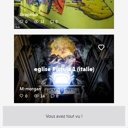
Graphub
0
17
0
Liker
eglise Pistoia 1 (italie)
M-morgan
0
14
0
Vous avez tout vu !