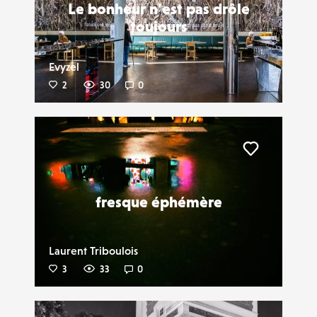
Le bonheur n'est pas drôle
toujours
Evyzel
2
30
0
Liker
fresque éphémère
Laurent Triboulois
3
33
0