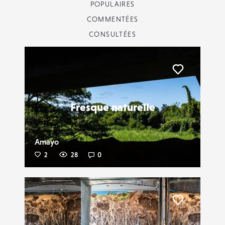
POPULAIRES
COMMENTÉES
CONSULTÉES
Liker
Fresque naturelle
Amayo
2
28
0
Liker