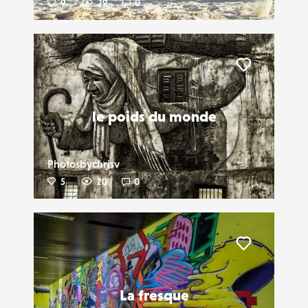
9
29
0
Liker
le poids du monde
Photosbychrisv
5
20
0
Liker
La fresque