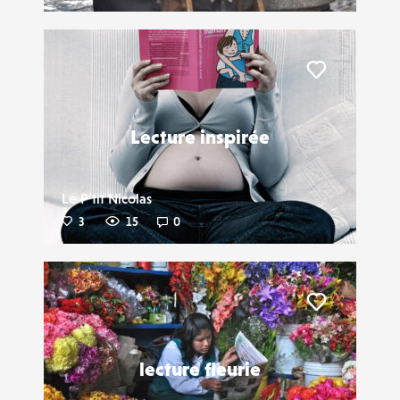
Liker
Lecture inspirée
Le P'tit Nicolas
3
15
0
Liker
lecture fleurie