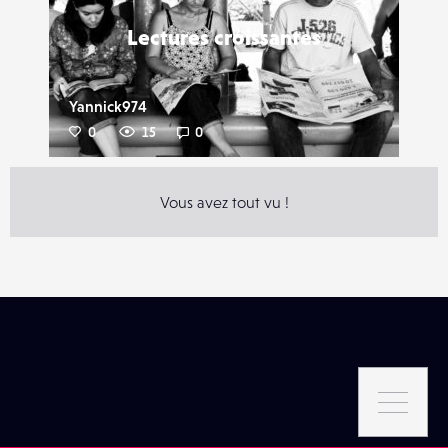
Lectures croissantes
Yannick974
0
15
0
Vous avez tout vu !