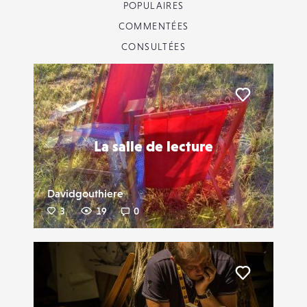
POPULAIRES
COMMENTÉES
CONSULTÉES
Liker
La salle de lecture
Davidgouthiere
3
19
0
Liker