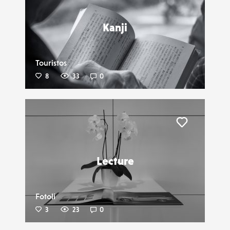
Kanji
Touristos
8
33
0
Liker
Lecture
Fotoli
3
23
0