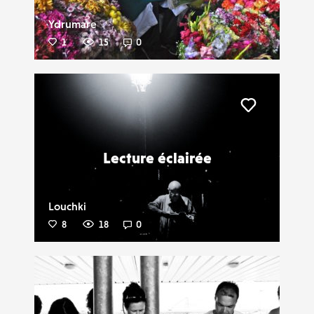
Ydrumare
1
15
0
Liker
Lecture éclairée
Louchki
8
18
0
Liker