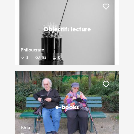
Liker
Objectif: lecture
Philoucrate
3
85
0
Liker
e-books
Ishta