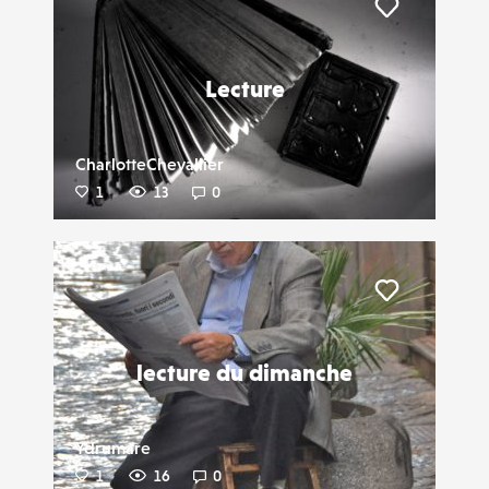
Liker
Lecture
CharlotteChevallier
1
13
0
Liker
lecture du dimanche
Ydrumare
1
16
0