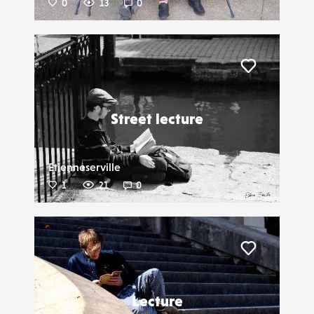
0
13
0
Liker
Street lecture
Etienneserville
1
21
0
Liker
Lecture