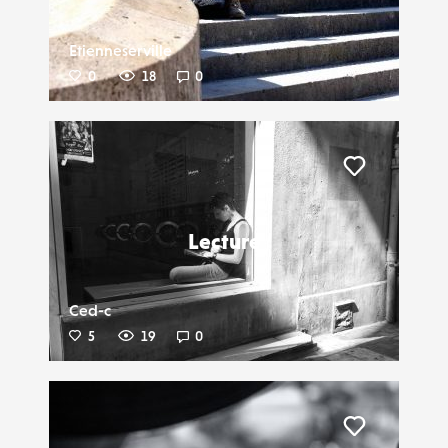
Etienneserville
0
18
0
Liker
Lecture
Ced-c
5
19
0
Liker