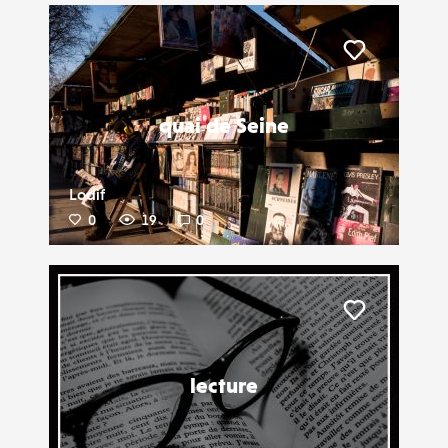
Liker
quai de Seine
Lodif
0
19
0
Liker
lecture