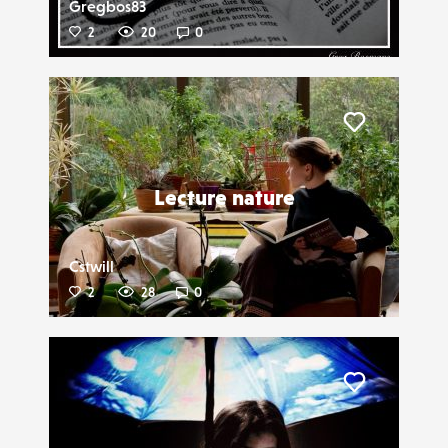
Gregbos83
2
20
0
Liker
Lecture nature
Cstwill
2
28
0
Liker