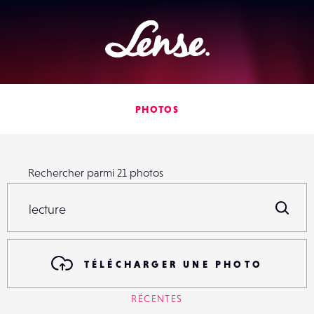
Lense
PHOTOS
Rechercher parmi
21
photos
Rechercher parmi
21
photos
R
TÉLÉCHARGER UNE PHOTO
RÉCENTES