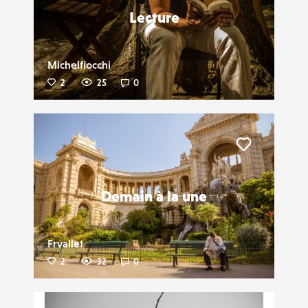
Lecture
Michelfiocchi
2
25
0
Liker
Demain à la une
Frvallet
2
32
0