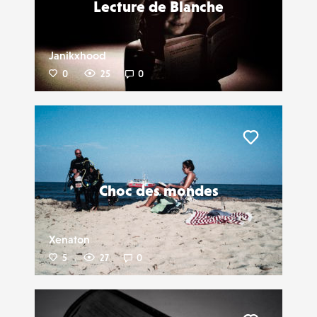
Lecture de Blanche
Janikxhood
0
25
0
Liker
Choc des mondes
Xenaton
5
27
0