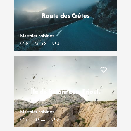
Route des Crêtes
Matthieurobinet
6
26
1
Liker
Île de Ratonneau, Frioul.
Matthieurobinet
7
11
0