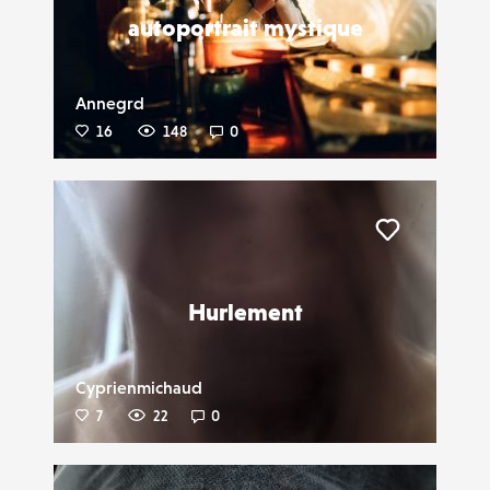
autoportrait mystique
Annegrd
16
148
0
Liker
Hurlement
Cyprienmichaud
7
22
0