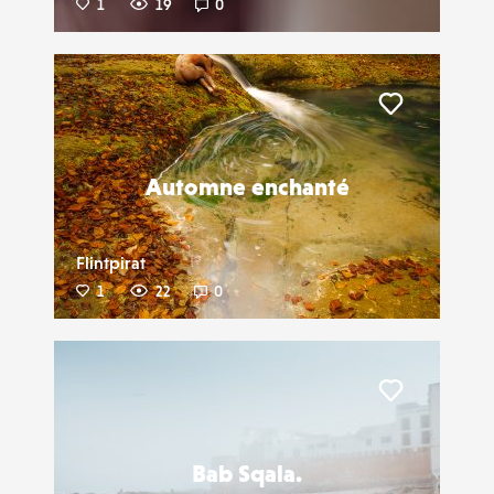
1
19
0
Liker
Automne enchanté
Flintpirat
1
22
0
Liker
Bab Sqala.