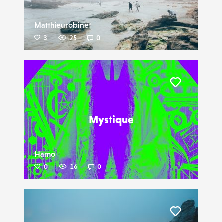
Matthieurobinet
3
25
0
Liker
Mystique
Hamo
0
16
0
Liker