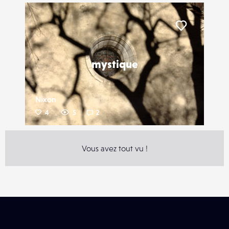
Liker
mystique
Nixon
4
5
2
Vous avez tout vu !