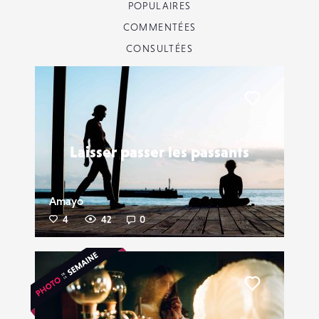
POPULAIRES
COMMENTÉES
CONSULTÉES
Liker
Laisser passer les passants
Amayo
4
42
0
Liker