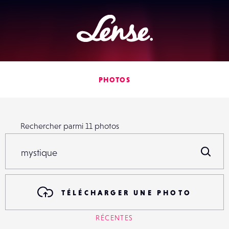
Lense
PHOTOS
Rechercher parmi
11
photos
Rechercher parmi
11
photos
R
TÉLÉCHARGER UNE PHOTO
RÉCENTES