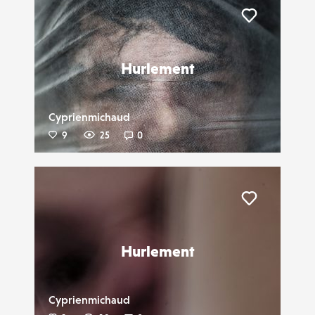
Liker
Hurlement
Cyprienmichaud
9
25
0
Liker
Hurlement
Cyprienmichaud