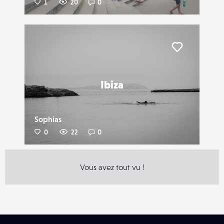
1
20
0
Liker
Ibiza
Sophias
0
22
0
Vous avez tout vu !