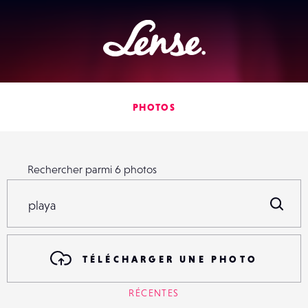
Lense
PHOTOS
Rechercher parmi
6
photos
Rechercher parmi
6
photos
R
TÉLÉCHARGER UNE PHOTO
RÉCENTES