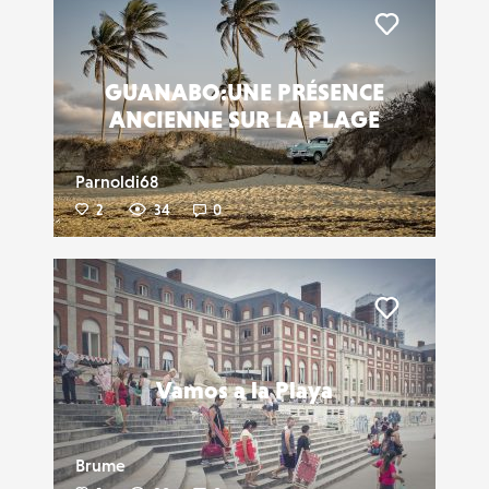
Liker
GUANABO:UNE PRÉSENCE
ANCIENNE SUR LA PLAGE
Parnoldi68
2
34
0
Liker
Vamos a la Playa
Brume