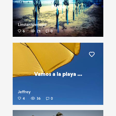
Playa
Linstantstenope
6
28
0
Liker
Vamos a la playa …
Jeffrey
4
36
0