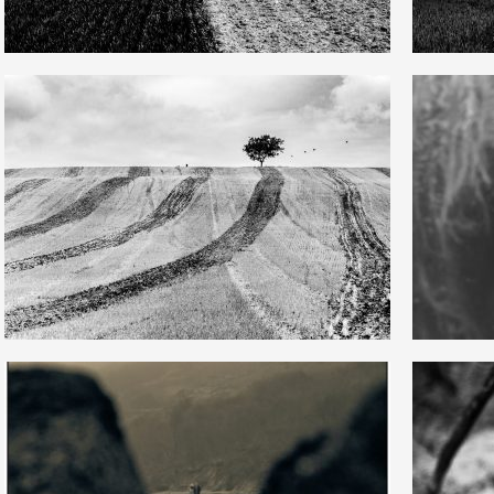
6
2
17
0
5
0
4
0