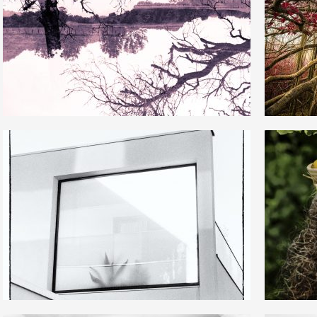
1
5
8
0
5
0
9
0