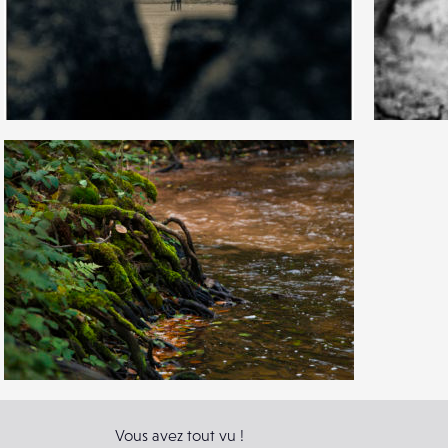
5
0
15
2
3
11
0
Vous avez tout vu !