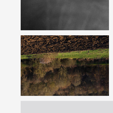
0
16
0
0
6
0