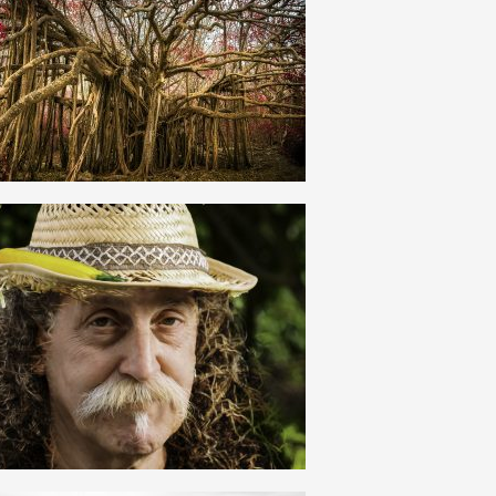
84
0
26
0