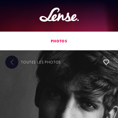
Lense
PHOTOS
TOUTES LES
PHOTOS
L