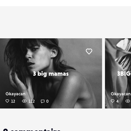
er
Liker
3 big mamas
3BI
Gkayacan
Gkayacan
12
112
0
4