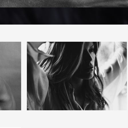
4
47
0