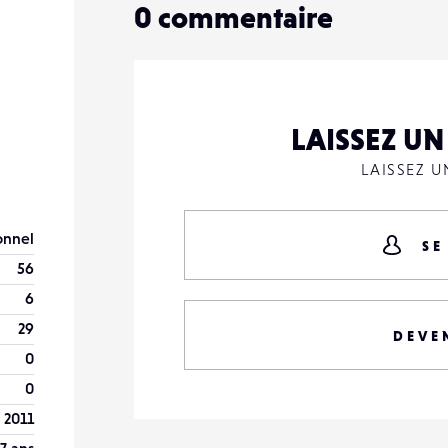
0
commentaire
LAISSEZ U
LAISSEZ 
onnel
SE
56
6
29
DEVE
0
0
l 2011