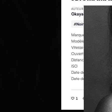
AUTEUR
Gkayacan
#Noir & blanc
#N
Marque
Modèle
Vitesse d’obturation
Ouverture
Distance focale
ISO
Date de prise de vue
Date de publication
1
37
0