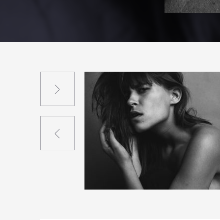
Suivant
Précédent
12
112
0