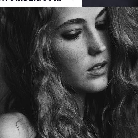
Ouvrir
/
Fermer
u
#Portrait
Canon
Canon EOS 7D
1/160
f/5
50 mm
100
16 juillet 2011
26 août 2011