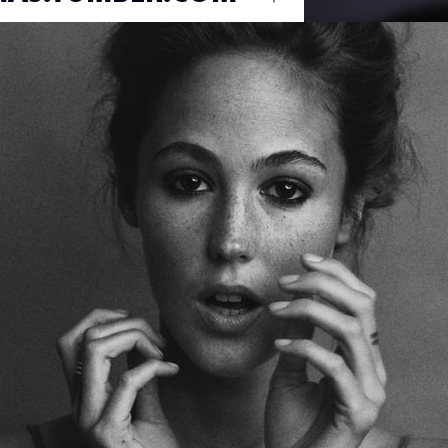
Ouvrir
/
Fermer
Canon
Canon EOS 7D
on
1/160
f/5
50 mm
100
vue
16 juillet 2011
on
26 août 2011
0