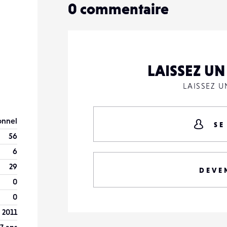
0
commentaire
LAISSEZ U
LAISSEZ 
onnel
SE
56
6
29
DEVE
0
0
l 2011