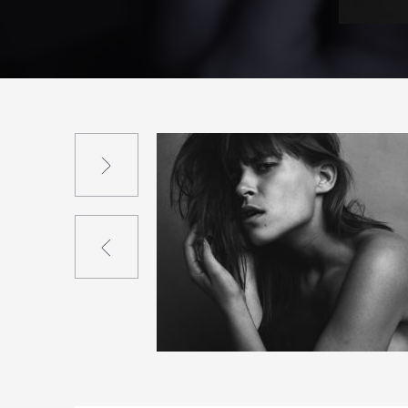
Suivant
Précédent
12
112
0