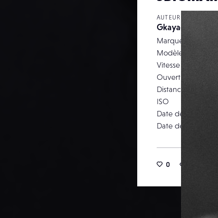
AUTEUR
Gkayacan
Marque
Modèle
Vitesse d’obturati
Ouverture
Distance focale
ISO
Date de prise de 
Date de publicati
0
26