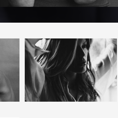
4
47
0