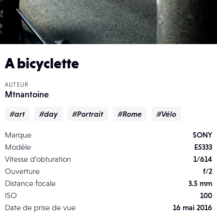
A bicyclette
AUTEUR
Mtnantoine
#art
#day
#Portrait
#Rome
#Vélo
Marque
SONY
Modèle
E5333
Vitesse d’obturation
1/614
Ouverture
f/2
Distance focale
3.5 mm
ISO
100
Date de prise de vue
16 mai 2016