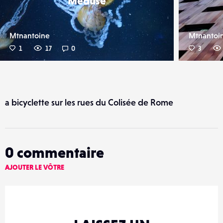
Meduse
Mtnantoine
Mtnantoi
1
17
0
3
a bicyclette sur les rues du Colisée de Rome
0
commentaire
AJOUTER LE VÔTRE