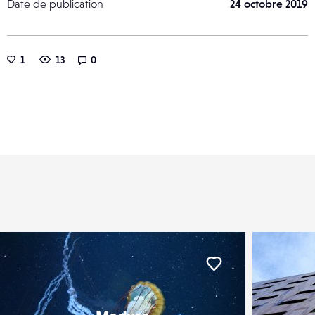
Date de publication
24 octobre 2019
1
13
0
er
Liker