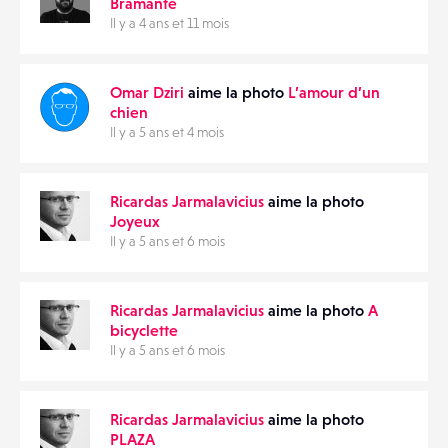
Bramante
Il y a 4 ans et 11 mois
CONTACTS
PARTAGER
ÉVÉNEMENTS
Omar Dziri
aime la photo
L’amour d’un
chien
Il y a 5 ans et 4 mois
FAVORIS
Ricardas Jarmalavicius
aime la photo
Joyeux
Il y a 5 ans et 6 mois
Ricardas Jarmalavicius
aime la photo
A
bicyclette
Il y a 5 ans et 6 mois
Ricardas Jarmalavicius
aime la photo
PLAZA