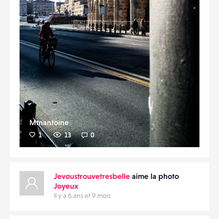
Mtnantoine
1
13
0
Jevoustrouvetresbelle
aime la photo
Joyeux
Il y a 6 ans et 9 mois