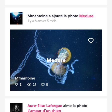
Mtnantoine a ajouté la photo
Meduse
Il y a 6 ans et 5 mois
Liker
Meduse
Mtnantoine
1
17
0
Aure-Elise Laforgue
aime la photo
L’amour d’un chien