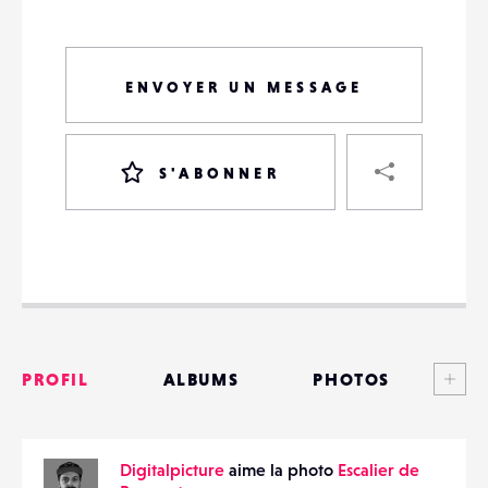
ENVOYER UN MESSAGE
PART
S'ABONNER
VOTRE
DESTINATAIRE
VOTRE
DESTINATAIRE
Voi
PROFIL
ALBUMS
PHOTOS
VOTRE
EMAIL
VOTRE
ANNONCES
EMAIL
Digitalpicture
aime la photo
Escalier de
MATÉRIELS