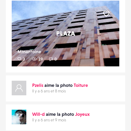
Liker
PLAZA
Mtnantoine
3
19
0
Pzelis
aime la photo
Toiture
Il y a 6 ans et 8 mois
Will-d
aime la photo
Joyeux
Il y a 6 ans et 9 mois