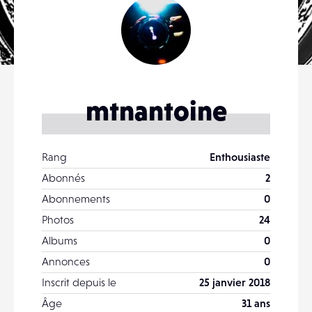
mtnantoine
Rang
Enthousiaste
Abonnés
2
Abonnements
0
Photos
24
Albums
0
Annonces
0
Inscrit depuis le
25 janvier 2018
Âge
31 ans