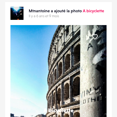
Mtnantoine a ajouté la photo
A bicyclette
Il y a 6 ans et 9 mois
Liker
A bicyclette