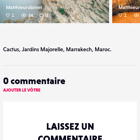
Matthieurobinet
Matthieur
1
34
0
1
Cactus, Jardins Majorelle, Marrakech, Maroc.
0
commentaire
AJOUTER LE VÔTRE
LAISSEZ UN
COMMENTAIRE