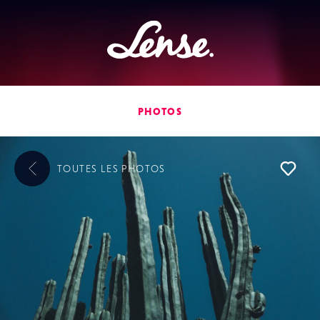
Lense
PHOTOS
TOUTES LES
PHOTOS
L