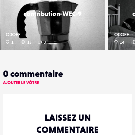
contribution-WEC-9
O0OFF
O0OFF
1
13
0
14
0
commentaire
AJOUTER LE VÔTRE
LAISSEZ UN
COMMENTAIRE