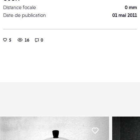
Distance focale
0 mm
Date de publication
01 mai 2011
5
16
0
er
Liker