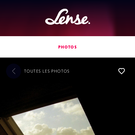
Lense
PHOTOS
TOUTES LES
PHOTOS
L