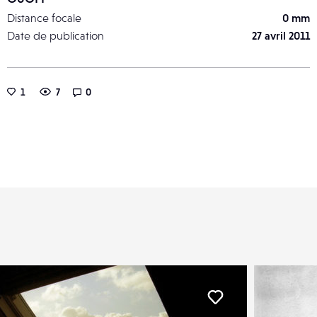
Distance focale
0 mm
Date de publication
27 avril 2011
1
7
0
er
Liker