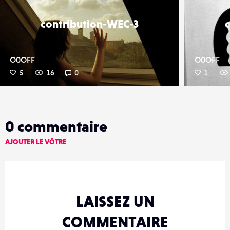
contribution-WEC-3
O0OFF
O0OFF
5
16
0
1
0
commentaire
AJOUTER LE VÔTRE
LAISSEZ UN
COMMENTAIRE