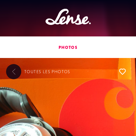
Lense
PHOTOS
TOUTES LES
PHOTOS
L