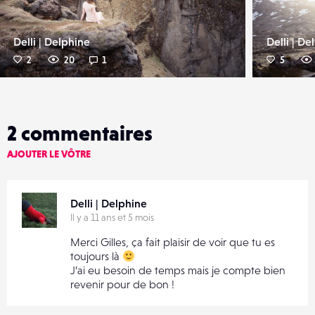
Delli | Delphine
Delli | De
2
20
1
5
2
commentaires
AJOUTER LE VÔTRE
Delli | Delphine
Il y a 11 ans et 5 mois
Merci Gilles, ça fait plaisir de voir que tu es
toujours là
J’ai eu besoin de temps mais je compte bien
revenir pour de bon !