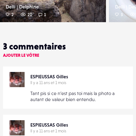
Delli | Delphine
Delli | De
2
20
1
3
3
commentaires
AJOUTER LE VÔTRE
ESPIEUSSAS Gilles
Il y a 11 ans et 1 mois
Tant pis si ce n’est pas toi mais la photo a
autant de valeur bien entendu.
ESPIEUSSAS Gilles
Il y a 11 ans et 1 mois